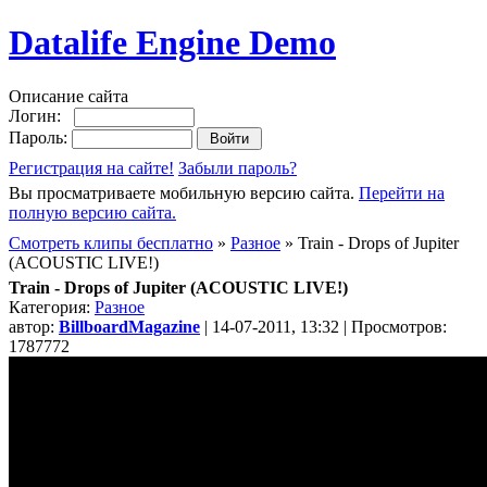
Datalife Engine Demo
Описание сайта
Логин:
Пароль:
Регистрация на сайте!
Забыли пароль?
Вы просматриваете мобильную версию сайта.
Перейти на
полную версию сайта.
Смотреть клипы бесплатно
»
Разное
» Train - Drops of Jupiter
(ACOUSTIC LIVE!)
Train - Drops of Jupiter (ACOUSTIC LIVE!)
Категория:
Разное
автор:
BillboardMagazine
| 14-07-2011, 13:32 | Просмотров:
1787772