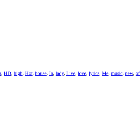
a
,
HD
,
high
,
Hot
,
house
,
In
,
lady
,
Live
,
love
,
lyrics
,
Me
,
music
,
new
,
of