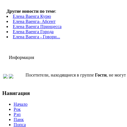
Другие новости по теме
:
Елена Ваенга Курю
Елена Ваенга- Абсент
Елена Ваенга Принцесса
Елена Ваенга Города
Елена Ваенга - Говори...
Информация
Посетители, находящиеся в группе
Гости
, не могу
Навигация
Начало
Рок
Рэп
Панк
Попса