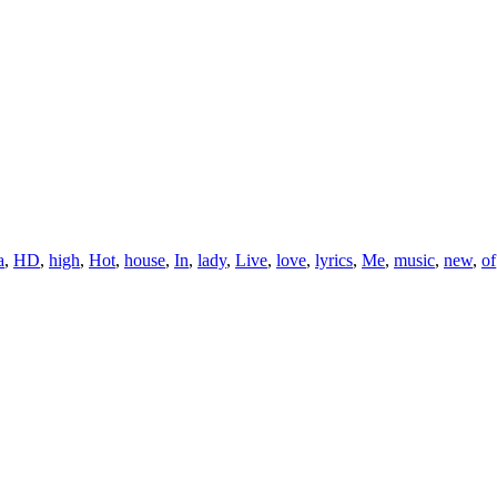
a
,
HD
,
high
,
Hot
,
house
,
In
,
lady
,
Live
,
love
,
lyrics
,
Me
,
music
,
new
,
of