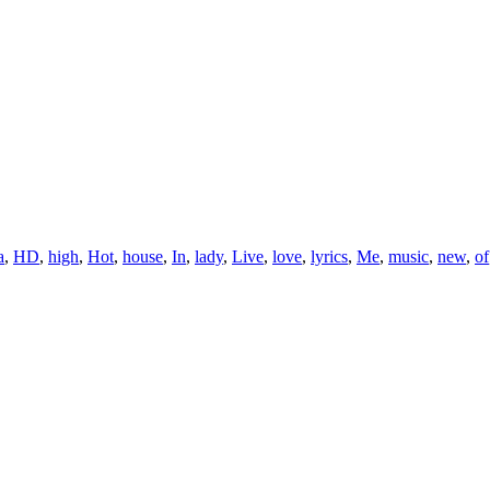
a
,
HD
,
high
,
Hot
,
house
,
In
,
lady
,
Live
,
love
,
lyrics
,
Me
,
music
,
new
,
of