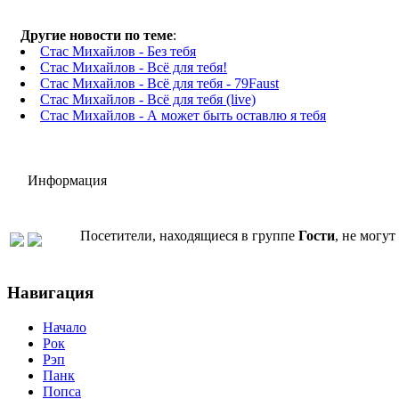
Другие новости по теме
:
Стас Михайлов - Без тебя
Стас Михайлов - Всё для тебя!
Стас Михайлов - Всё для тебя - 79Faust
Стас Михайлов - Всё для тебя (live)
Стас Михайлов - А может быть оставлю я тебя
Информация
Посетители, находящиеся в группе
Гости
, не могу
Навигация
Начало
Рок
Рэп
Панк
Попса