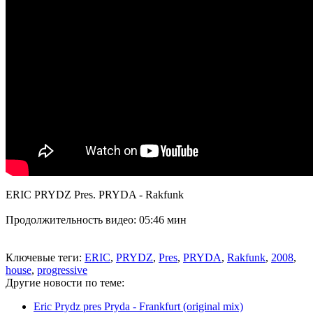
ERIC PRYDZ Pres. PRYDA - Rakfunk
Продолжительность видео: 05:46 мин
Ключевые теги:
ERIC
,
PRYDZ
,
Pres
,
PRYDA
,
Rakfunk
,
2008
,
house
,
progressive
Другие новости по теме:
Eric Prydz pres Pryda - Frankfurt (original mix)