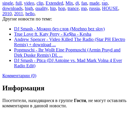
single
,
full
,
video
,
clip
,
Extended
,
Mix
,
dj
,
fan
,
made
,
rap
,
downloads
,
high
,
quality
,
hip
,
hop
,
trance
,
mp
,
russia
,
HOUSE
,
2010
,
2011
,
hello
,
Другие новости по теме:
DJ Smash - Можно без слов (Mozhno bez slov)
True Love ft. Katy Perry - Ke$ha - Kesha
Andrew Spencer - Video Killed The Radio (Star PH Electro
Remix) + download ...
Popmuschi - Ihr Wollt Eine Popmuschi (Armin Prayd and
Dirk Duske Remix) DL ...
DJ Smash - Ptica (DJ Antoine vs. Mad Mark Volna 4 Ever
Radio Edit)
Комментарии (0)
Информация
Посетители, находящиеся в группе
Гости
, не могут оставлять
комментарии в данной новости.