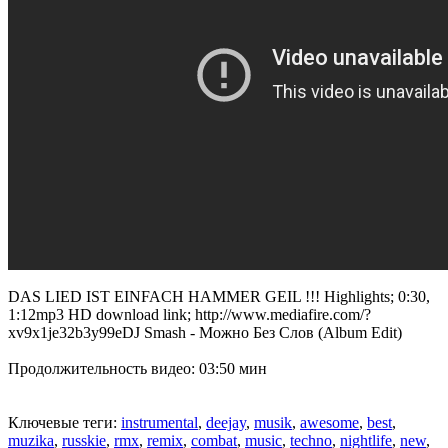
DAS LIED IST EINFACH HAMMER GEIL !!! Highlights; 0:30,
1:12mp3 HD download link; http://www.mediafire.com/?
xv9x1je32b3y99eDJ Smash - Можно Без Слов (Album Edit)
Продолжительность видео: 03:50 мин
Ключевые теги:
instrumental
,
deejay
,
musik
,
awesome
,
best
,
muzika
,
russkie
,
rmx
,
remix
,
combat
,
music
,
techno
,
nightlife
,
new
,