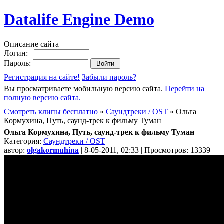
Datalife Engine Demo
Описание сайта
Логин:
Пароль:
Регистрация на сайте!
Забыли пароль?
Вы просматриваете мобильную версию сайта.
Перейти на
полную версию сайта.
Смотреть клипы бесплатно
»
Саундтреки / OST
» Ольга
Кормухина, Путь, саунд-трек к фильму Туман
Ольга Кормухина, Путь, саунд-трек к фильму Туман
Категория:
Саундтреки / OST
автор:
olgakormuhina
| 8-05-2011, 02:33 | Просмотров: 13339