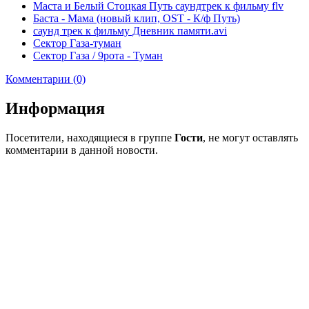
Маста и Белый Стоцкая Путь саундтрек к фильму flv
Баста - Мама (новый клип, OST - К/ф Путь)
саунд трек к фильму Дневник памяти.avi
Сектор Газа-туман
Сектор Газа / 9рота - Туман
Комментарии (0)
Информация
Посетители, находящиеся в группе
Гости
, не могут оставлять
комментарии в данной новости.