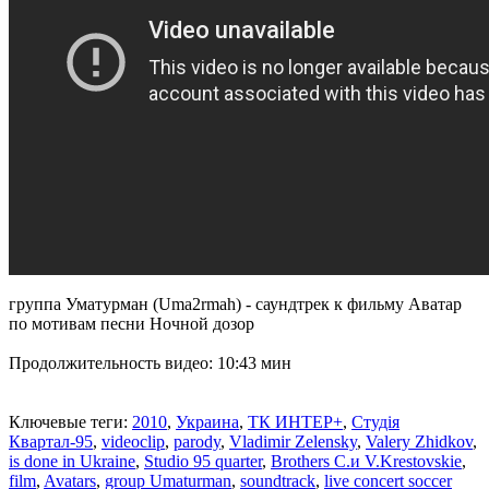
группа Уматурман (Uma2rmah) - саундтрек к фильму Аватар
по мотивам песни Ночной дозор
Продолжительность видео: 10:43 мин
Ключевые теги:
2010
,
Украина
,
ТК ИНТЕР+
,
Студія
Квартал-95
,
videoclip
,
parody
,
Vladimir Zelensky
,
Valery Zhidkov
,
is done in Ukraine
,
Studio 95 quarter
,
Brothers С.и V.Krestovskie
,
film
,
Avatars
,
group Umaturman
,
soundtrack
,
live concert soccer