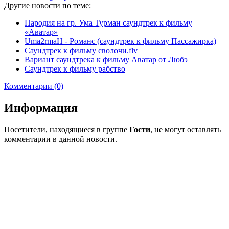
Другие новости по теме:
Пародия на гр. Ума Турман саундтрек к фильму
«Аватар»
Uma2rmaH - Романс (саундтрек к фильму Пассажирка)
Саундтрек к фильму сволочи.flv
Вариант саундтрека к фильму Аватар от Любэ
Саундтрек к фильму рабство
Комментарии (0)
Информация
Посетители, находящиеся в группе
Гости
, не могут оставлять
комментарии в данной новости.