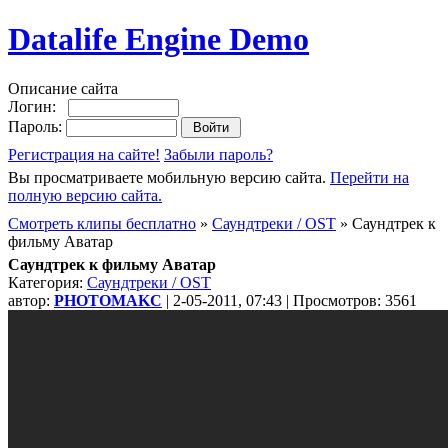
Datalife Engine Demo
Описание сайта
Логин:
Пароль:
Регистрация на сайте!
Забыли пароль?
Вы просматриваете мобильную версию сайта.
Перейти на
полную версию сайта.
Смотреть клипы бесплатно
»
Саундтреки / OST
» Саундтрек к
фильму Аватар
Саундтрек к фильму Аватар
Категория:
Саундтреки / OST
автор:
PHOTOMAKC
| 2-05-2011, 07:43 | Просмотров: 3561