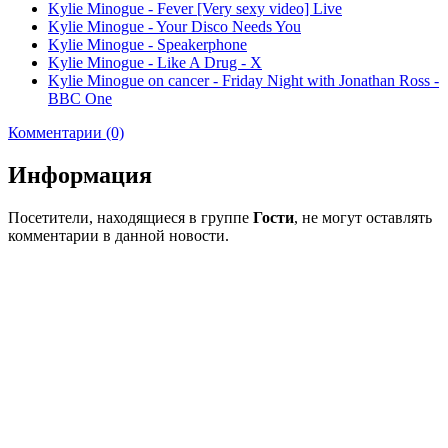
Kylie Minogue - Fever [Very sexy video] Live
Kylie Minogue - Your Disco Needs You
Kylie Minogue - Speakerphone
Kylie Minogue - Like A Drug - X
Kylie Minogue on cancer - Friday Night with Jonathan Ross -
BBC One
Комментарии (0)
Информация
Посетители, находящиеся в группе
Гости
, не могут оставлять
комментарии в данной новости.