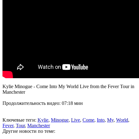
Kylie Minogue - Come Into My World Live from the Fever Tour in
Manchester
Продолжительность видео: 07:18 мин
Ключевые теги:
Kylie
,
Minogue
,
Live
,
Come
,
Into
,
My
,
World
,
Fever
,
Tour
,
Manchester
Другие новости по теме: