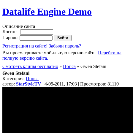
Datalife Engine Demo
Описание сайта
Логин:
Пароль:
Регистрация на сайте!
Забыли пароль?
Вы просматриваете мобильную версию сайта.
Перейти на
полную версию сайта.
Смотреть клипы бесплатно
»
Попса
» Gwen Stefani
Gwen Stefani
Категория:
Попса
автор:
StarStyleTV
| 4-05-2011, 17:03 | Просмотров: 81110