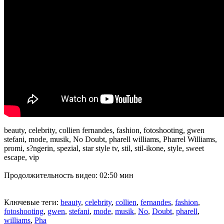
beauty, celebrity, collien fernandes, fashion, fotoshooting, gwen
stefani, mode, musik, No Doubt, pharell williams, Pharrel Williams,
promi, s?ngerin, spezial, star style tv, stil, stil-ikone, style, sweet
escape, vip
Продолжительность видео: 02:50 мин
Ключевые теги:
beauty
,
celebrity
,
collien
,
fernandes
,
fashion
,
fotoshooting
,
gwen
,
stefani
,
mode
,
musik
,
No
,
Doubt
,
pharell
,
williams
,
Pha