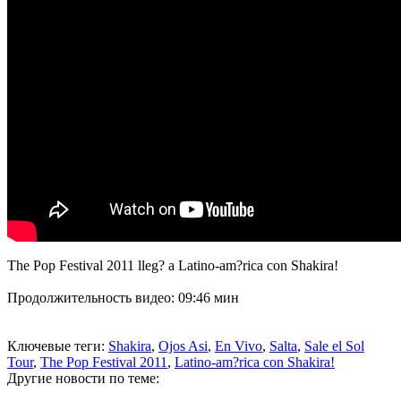
The Pop Festival 2011 lleg? a Latino-am?rica con Shakira!
Продолжительность видео: 09:46 мин
Ключевые теги:
Shakira
,
Ojos Asi
,
En Vivo
,
Salta
,
Sale el Sol
Tour
,
The Pop Festival 2011
,
Latino-am?rica con Shakira!
Другие новости по теме: