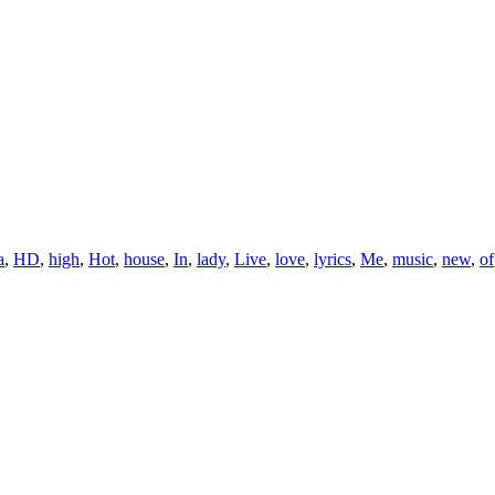
a
,
HD
,
high
,
Hot
,
house
,
In
,
lady
,
Live
,
love
,
lyrics
,
Me
,
music
,
new
,
of