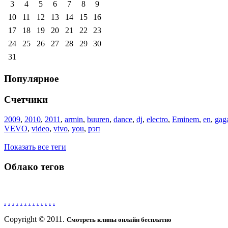
3
4
5
6
7
8
9
10
11
12
13
14
15
16
17
18
19
20
21
22
23
24
25
26
27
28
29
30
31
Популярное
Счетчики
2009
,
2010
,
2011
,
armin
,
buuren
,
dance
,
dj
,
electro
,
Eminem
,
en
,
gag
VEVO
,
video
,
vivo
,
you
,
рэп
Показать все теги
Облако тегов
.
.
.
.
.
.
.
.
.
.
.
.
.
Copyright © 2011.
Смотреть клипы онлайн бесплатно