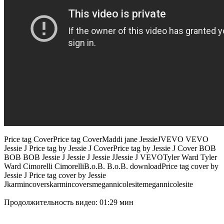
Price tag CoverPrice tag CoverMaddi jane JessieJVEVO VEVO
Jessie J Price tag by Jessie J CoverPrice tag by Jessie J Cover BOB
BOB BOB Jessie J Jessie J Jessie JJessie J VEVOTyler Ward Tyler
Ward Cimorelli CimorelliB.o.B. B.o.B. downloadPrice tag cover by
Jessie J Price tag cover by Jessie
Jkarmincoverskarmincoversmegannicolesitemegannicolesite
Продолжительность видео: 01:29 мин