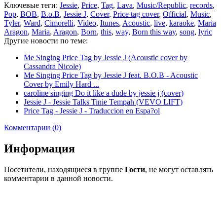
Ключевые теги:
Jessie
,
Price
,
Tag
,
Lava
,
Music/Republic
,
records
,
Pop
,
BOB
,
B.o.B
,
Jessie J
,
Cover
,
Price tag cover
,
Official
,
Music
,
Tyler
,
Ward
,
Cimorelli
,
Video
,
Itunes
,
Acoustic
,
live
,
karaoke
,
Maria
Aragon
,
Maria
,
Aragon
,
Born
,
this
,
way
,
Born this way
,
song
,
lyric
Другие новости по теме:
Me Singing Price Tag by Jessie J (Acoustic cover by
Cassandra Nicole)
Me Singing Price Tag by Jessie J feat. B.O.B - Acoustic
Cover by Emily Hard ...
caroline singing Do it like a dude by jessie j (cover)
Jessie J - Jessie Talks Tinie Tempah (VEVO LIFT)
Price Tag - Jessie J - Traduccion en Espa?ol
Комментарии (0)
Информация
Посетители, находящиеся в группе
Гости
, не могут оставлять
комментарии в данной новости.