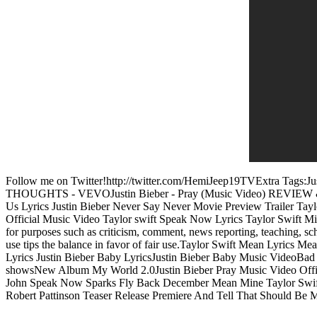
Follow me on Twitter!http://twitter.com/HemiJeep19TVExtra Ta
THOUGHTS - VEVOJustin Bieber - Pray (Music Video) REVIEW & 
Us Lyrics Justin Bieber Never Say Never Movie Preview Trailer Tay
Official Music Video Taylor swift Speak Now Lyrics Taylor Swift M
for purposes such as criticism, comment, news reporting, teaching, scho
use tips the balance in favor of fair use.Taylor Swift Mean Lyrics 
Lyrics Justin Bieber Baby LyricsJustin Bieber Baby Music VideoBad
showsNew Album My World 2.0Justin Bieber Pray Music Video Offic
John Speak Now Sparks Fly Back December Mean Mine Taylor Swift 
Robert Pattinson Teaser Release Premiere And Tell That Should Be 