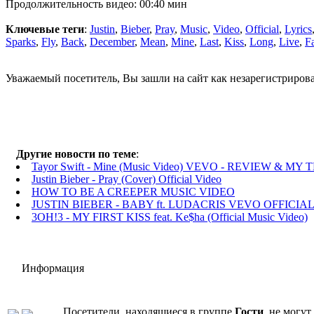
Продолжительность видео: 00:40 мин
Ключевые теги
:
Justin
,
Bieber
,
Pray
,
Music
,
Video
,
Official
,
Lyrics
Sparks
,
Fly
,
Back
,
December
,
Mean
,
Mine
,
Last
,
Kiss
,
Long
,
Live
,
Fa
Уважаемый посетитель, Вы зашли на сайт как незарегистриров
Другие новости по теме
:
Tayor Swift - Mine (Music Video) VEVO - REVIEW & M
Justin Bieber - Pray (Cover) Official Video
HOW TO BE A CREEPER MUSIC VIDEO
JUSTIN BIEBER - BABY ft. LUDACRIS VEVO OFFICI
3OH!3 - MY FIRST KISS feat. Ke$ha (Official Music Video)
Информация
Посетители, находящиеся в группе
Гости
, не могу