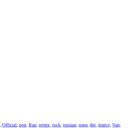
,
Official
,
pop
,
Rap
,
remix
,
rock
,
russian
,
song
,
the
,
trance
,
Van
,