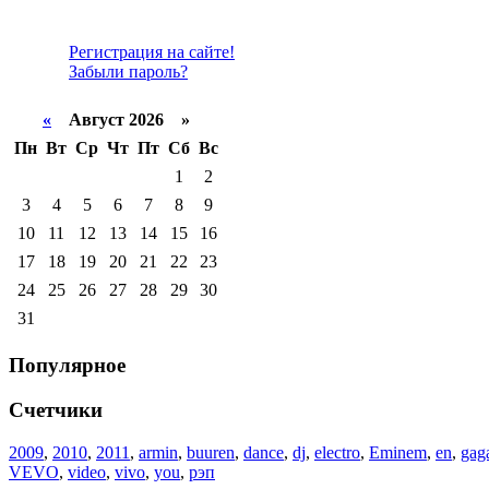
Регистрация на сайте!
Забыли пароль?
«
Август 2026 »
Пн
Вт
Ср
Чт
Пт
Сб
Вс
1
2
3
4
5
6
7
8
9
10
11
12
13
14
15
16
17
18
19
20
21
22
23
24
25
26
27
28
29
30
31
Популярное
Счетчики
2009
,
2010
,
2011
,
armin
,
buuren
,
dance
,
dj
,
electro
,
Eminem
,
en
,
gag
VEVO
,
video
,
vivo
,
you
,
рэп