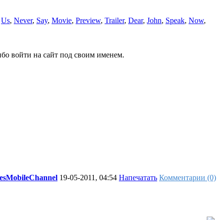
,
Us
,
Never
,
Say
,
Movie
,
Preview
,
Trailer
,
Dear
,
John
,
Speak
,
Now
,
бо войти на сайт под своим именем.
tesMobileChannel
19-05-2011, 04:54
Напечатать
Комментарии (0)