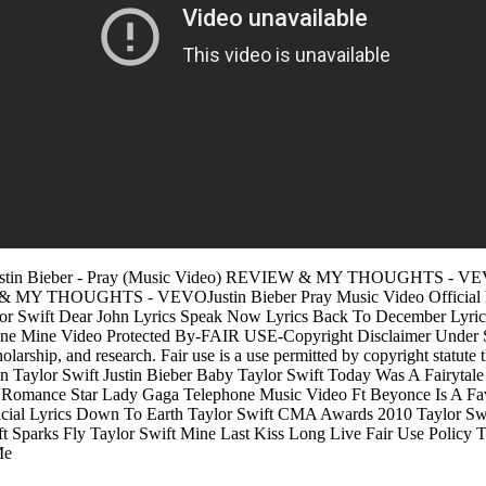
gs:Justin Bieber - Pray (Music Video) REVIEW & MY THOUGHTS - V
MY THOUGHTS - VEVOJustin Bieber Pray Music Video Official Ly
lor Swift Dear John Lyrics Speak Now Lyrics Back To December Lyric
ine Mine Video Protected By-FAIR USE-Copyright Disclaimer Under Sec
larship, and research. Fair use is a use permitted by copyright statute 
Mean Taylor Swift Justin Bieber Baby Taylor Swift Today Was A Fairyta
 Romance Star Lady Gaga Telephone Music Video Ft Beyonce Is A Favo
ial Lyrics Down To Earth Taylor Swift CMA Awards 2010 Taylor Swi
Sparks Fly Taylor Swift Mine Last Kiss Long Live Fair Use Policy 
Me