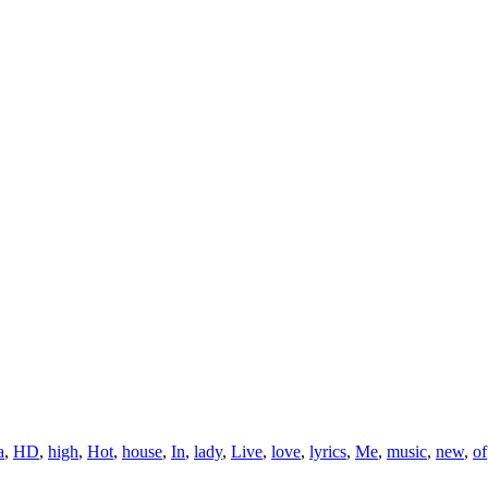
a
,
HD
,
high
,
Hot
,
house
,
In
,
lady
,
Live
,
love
,
lyrics
,
Me
,
music
,
new
,
of