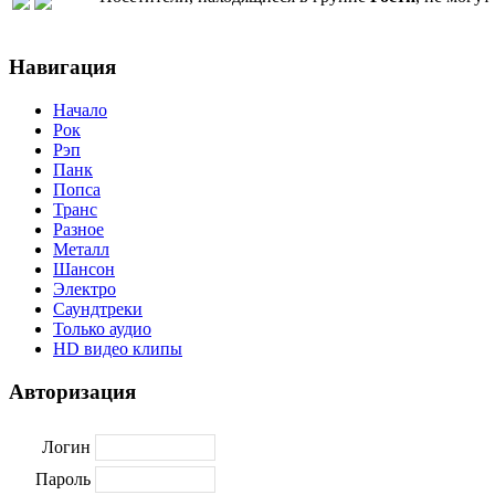
Навигация
Начало
Рок
Рэп
Панк
Попса
Транс
Разное
Металл
Шансон
Электро
Саундтреки
Только аудио
HD видео клипы
Авторизация
Логин
Пароль