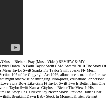
EVOJustin Bieber - Pray (Music Video) REVIEW & MY
rics Down To Earth Taylor Swift CMA Awards 2010 The Story Of
s Mean Taylor Swift Sparks Fly Taylor Swift Sparks Fly Mean
tion 107 of the Copyright Act 1976, allowance is made for fair use
that might otherwise be infringing. Non-profit, educational or personal
le Love Story Boys Like Girls Ft Taylor Swift Two Is Better Than One
rite Taylor Swift Kansas CityJustin Bieber The View Is His
ft The Story Of Us Never Say Never Movie Preview Trailer Dear
Twilight Breaking Dawn Baby Stuck In Moment Kristen Stewart