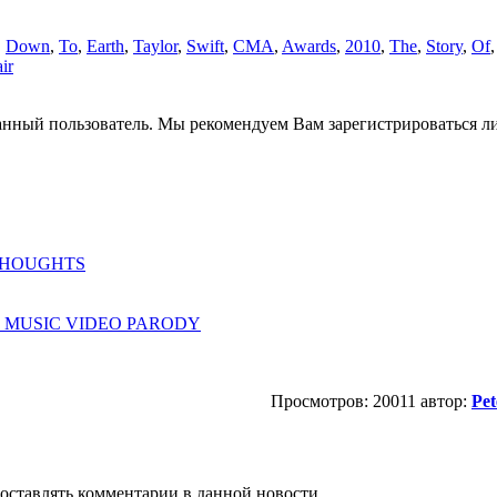
,
Down
,
To
,
Earth
,
Taylor
,
Swift
,
CMA
,
Awards
,
2010
,
The
,
Story
,
Of
ir
анный пользователь. Мы рекомендуем Вам зарегистрироваться ли
Y THOUGHTS
AL MUSIC VIDEO PARODY
Просмотров: 20011 автор:
Pe
т оставлять комментарии в данной новости.