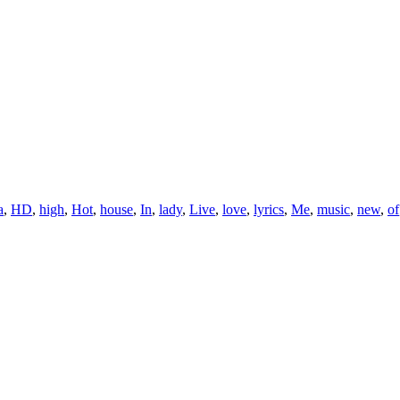
a
,
HD
,
high
,
Hot
,
house
,
In
,
lady
,
Live
,
love
,
lyrics
,
Me
,
music
,
new
,
of