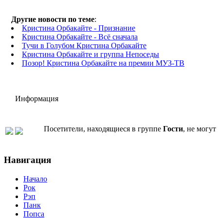
Другие новости по теме
:
Кристина Орбакайте - Признание
Кристина Орбакайте - Всё сначала
Тучи в Голубом Кристина Орбакайте
Кристина Орбакайте и группа Непоседы
Позор! Кристина Орбакайте на премии МУЗ-ТВ
Информация
Посетители, находящиеся в группе
Гости
, не могу
Навигация
Начало
Рок
Рэп
Панк
Попса