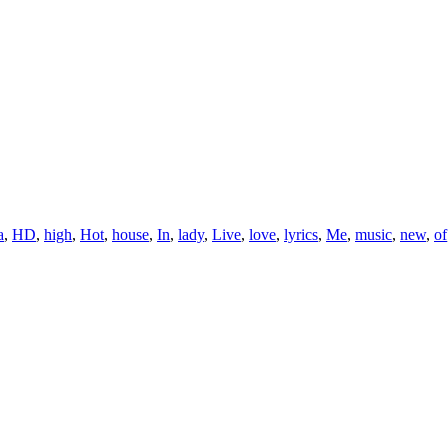
a
,
HD
,
high
,
Hot
,
house
,
In
,
lady
,
Live
,
love
,
lyrics
,
Me
,
music
,
new
,
of