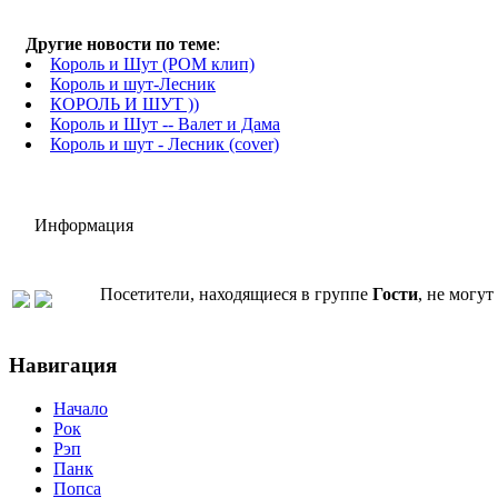
Другие новости по теме
:
Король и Шут (РОМ клип)
Король и шут-Лесник
КОРОЛЬ И ШУТ ))
Король и Шут -- Валет и Дама
Король и шут - Лесник (cover)
Информация
Посетители, находящиеся в группе
Гости
, не могу
Навигация
Начало
Рок
Рэп
Панк
Попса