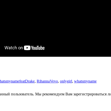
atsmynamefeatDrake
,
RihannaVevo
,
onlygirl
,
whatsmyname
анный пользователь. Мы рекомендуем Вам зарегистрироваться ли