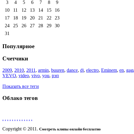
3
4
5
6
7
8
9
10
11
12
13
14
15
16
17
18
19
20
21
22
23
24
25
26
27
28
29
30
31
Популярное
Счетчики
2009
,
2010
,
2011
,
armin
,
buuren
,
dance
,
dj
,
electro
,
Eminem
,
en
,
gag
VEVO
,
video
,
vivo
,
you
,
рэп
Показать все теги
Облако тегов
.
.
.
.
.
.
.
.
.
.
.
.
.
Copyright © 2011.
Смотреть клипы онлайн бесплатно