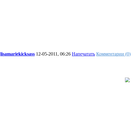
:
lisamariekicksass
12-05-2011, 06:26
Напечатать
Комментарии (0)