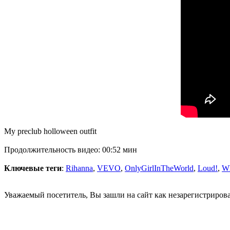
My preclub holloween outfit
Продолжительность видео: 00:52 мин
Ключевые теги
:
Rihanna
,
VEVO
,
OnlyGirlInTheWorld
,
Loud!
,
Wh
Уважаемый посетитель, Вы зашли на сайт как незарегистриров