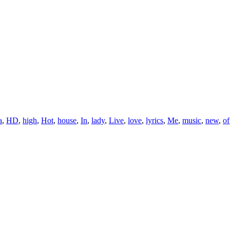
a
,
HD
,
high
,
Hot
,
house
,
In
,
lady
,
Live
,
love
,
lyrics
,
Me
,
music
,
new
,
of