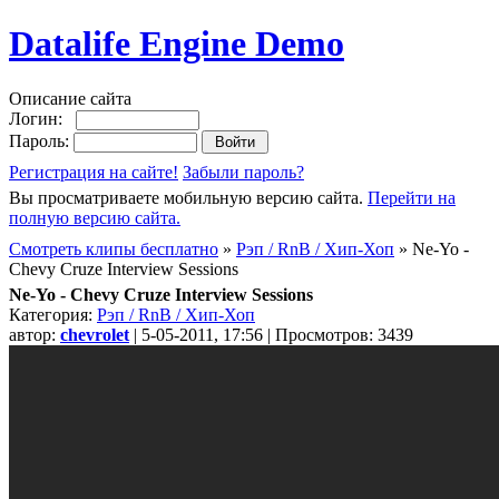
Datalife Engine Demo
Описание сайта
Логин:
Пароль:
Регистрация на сайте!
Забыли пароль?
Вы просматриваете мобильную версию сайта.
Перейти на
полную версию сайта.
Смотреть клипы бесплатно
»
Рэп / RnB / Хип-Хоп
» Ne-Yo -
Chevy Cruze Interview Sessions
Ne-Yo - Chevy Cruze Interview Sessions
Категория:
Рэп / RnB / Хип-Хоп
автор:
chevrolet
| 5-05-2011, 17:56 | Просмотров: 3439