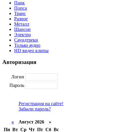
Панк
Попса
Транс
Разное
Металл
Шансон
Электро
Саундтреки
Только аудио
HD видео клипы
Авторизация
Логин
Пароль
Регистрация на сайте!
Забыли пароль?
«
Август 2026 »
Пн
Вт
Ср
Чт
Пт
Сб
Вс