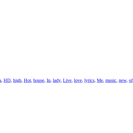
a
,
HD
,
high
,
Hot
,
house
,
In
,
lady
,
Live
,
love
,
lyrics
,
Me
,
music
,
new
,
of