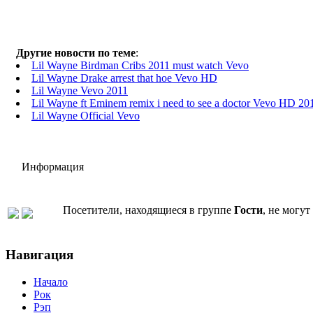
Другие новости по теме
:
Lil Wayne Birdman Cribs 2011 must watch Vevo
Lil Wayne Drake arrest that hoe Vevo HD
Lil Wayne Vevo 2011
Lil Wayne ft Eminem remix i need to see a doctor Vevo HD 20
Lil Wayne Official Vevo
Информация
Посетители, находящиеся в группе
Гости
, не могу
Навигация
Начало
Рок
Рэп