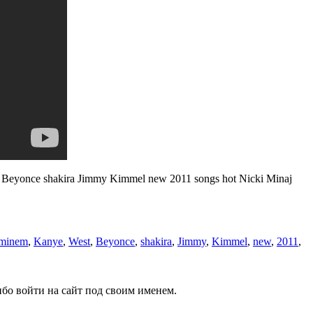
 Beyonce shakira Jimmy Kimmel new 2011 songs hot Nicki Minaj
minem
,
Kanye
,
West
,
Beyonce
,
shakira
,
Jimmy
,
Kimmel
,
new
,
2011
,
бо войти на сайт под своим именем.