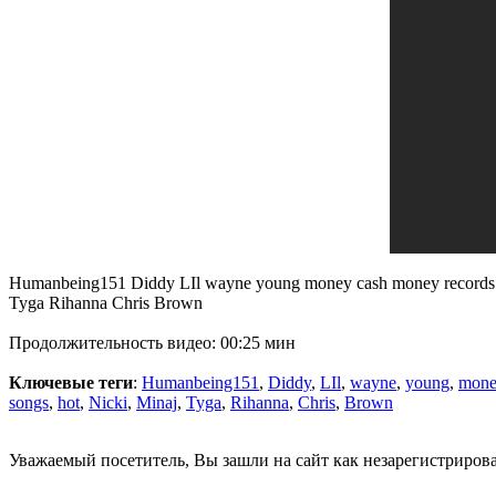
Humanbeing151 Diddy LIl wayne young money cash money records D
Tyga Rihanna Chris Brown
Продолжительность видео: 00:25 мин
Ключевые теги
:
Humanbeing151
,
Diddy
,
LIl
,
wayne
,
young
,
mone
songs
,
hot
,
Nicki
,
Minaj
,
Tyga
,
Rihanna
,
Chris
,
Brown
Уважаемый посетитель, Вы зашли на сайт как незарегистриров