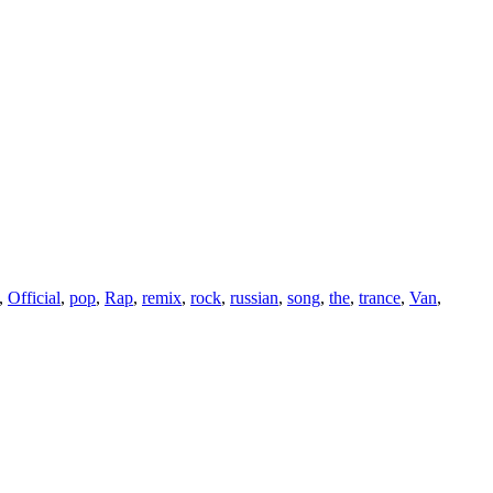
,
Official
,
pop
,
Rap
,
remix
,
rock
,
russian
,
song
,
the
,
trance
,
Van
,