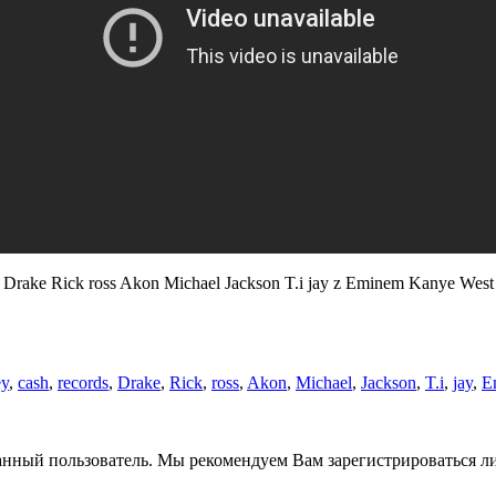
rake Rick ross Akon Michael Jackson T.i jay z Eminem Kanye West
y
,
cash
,
records
,
Drake
,
Rick
,
ross
,
Akon
,
Michael
,
Jackson
,
T.i
,
jay
,
E
анный пользователь. Мы рекомендуем Вам зарегистрироваться ли