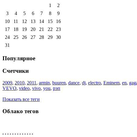
1
2
3
4
5
6
7
8
9
10
11
12
13
14
15
16
17
18
19
20
21
22
23
24
25
26
27
28
29
30
31
Популярное
Счетчики
2009
,
2010
,
2011
,
armin
,
buuren
,
dance
,
dj
,
electro
,
Eminem
,
en
,
gag
VEVO
,
video
,
vivo
,
you
,
рэп
Показать все теги
Облако тегов
.
.
.
.
.
.
.
.
.
.
.
.
.