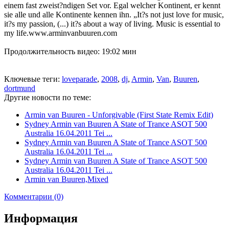
einem fast zweist?ndigen Set vor. Egal welcher Kontinent, er kennt
sie alle und alle Kontinente kennen ihn. „It?s not just love for music,
it?s my passion, (...) it?s about a way of living. Music is essential to
my life.www.arminvanbuuren.com
Продолжительность видео: 19:02 мин
Ключевые теги:
loveparade
,
2008
,
dj
,
Armin
,
Van
,
Buuren
,
dortmund
Другие новости по теме:
Armin van Buuren - Unforgivable (First State Remix Edit)
Sydney Armin van Buuren A State of Trance ASOT 500
Australia 16.04.2011 Tei ...
Sydney Armin van Buuren A State of Trance ASOT 500
Australia 16.04.2011 Tei ...
Sydney Armin van Buuren A State of Trance ASOT 500
Australia 16.04.2011 Tei ...
Armin van Buuren,Mixed
Комментарии (0)
Информация