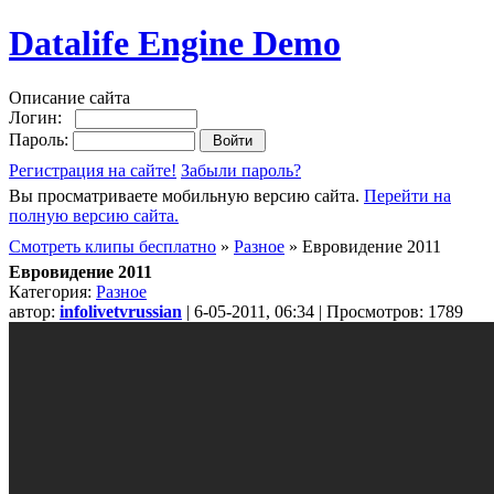
Datalife Engine Demo
Описание сайта
Логин:
Пароль:
Регистрация на сайте!
Забыли пароль?
Вы просматриваете мобильную версию сайта.
Перейти на
полную версию сайта.
Смотреть клипы бесплатно
»
Разное
» Евровидение 2011
Евровидение 2011
Категория:
Разное
автор:
infolivetvrussian
| 6-05-2011, 06:34 | Просмотров: 1789